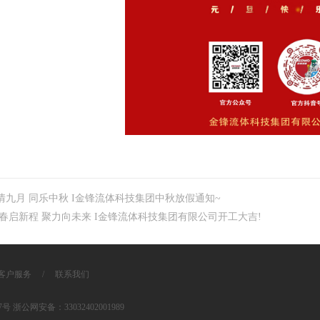
情九月 同乐中秋 I金锋流体科技集团中秋放假通知~
春启新程 聚力向未来 I金锋流体科技集团有限公司开工大吉!
客户服务
/
联系我们
77号
浙公网安备：33032402001989