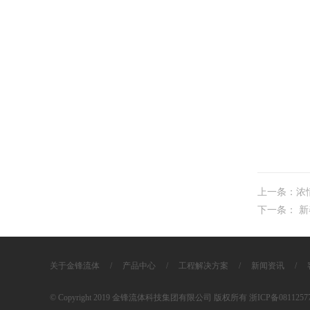
上一条：浓
下一条： 新
关于金锋流体
/
产品中心
/
工程解决方案
/
新闻资讯
/
© Copyright 2019 金锋流体科技集团有限公司 版权所有
浙ICP备081125