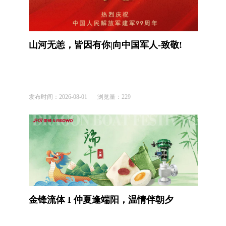
山河无恙，皆因有你|向中国军人-致敬!
发布时间：
2026-08-01
浏览量：
229
金锋流体 I 仲夏逢端阳，温情伴朝夕