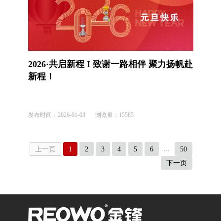
2026·共启新程 I 致谢一路相伴 聚力扬帆赴
新程！
发布时间：
2026-01-03
浏览量：
15585
...
上一页
1
2
3
4
5
6
50
下一页