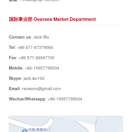
国际事业部 Oversea Market Department
Contact us
: Jack Wu
Tel
: +86-577-67379084
Fax
: +86-577-66997700
Mobile
: +86-15957799534
Skype
: jack.wu102
Email
: reowocv@gmail.com
Wechat/Whatsapp
: +86-15957799534